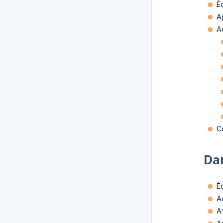
Éd
A
A
Co
Da
Éd
A
A