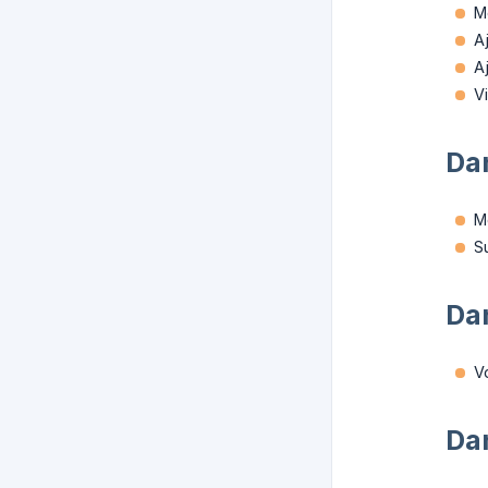
Mo
A
A
Vi
Da
Mo
S
Da
V
Da