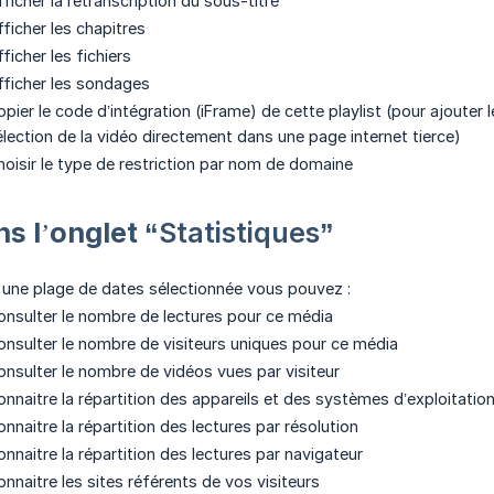
ficher la retranscription du sous-titre
fficher les chapitres
ficher les fichiers
fficher les sondages
opier le code d’intégration (iFrame) de cette playlist (pour ajouter
élection de la vidéo directement dans une page internet tierce)
hoisir le type de restriction par nom de domaine
ns l’onglet
“Statistiques”
 une plage de dates sélectionnée vous pouvez :
onsulter le nombre de lectures pour ce média
onsulter le nombre de visiteurs uniques pour ce média
onsulter le nombre de vidéos vues par visiteur
onnaitre la répartition des appareils et des systèmes d’exploitation
nnaitre la répartition des lectures par résolution
onnaitre la répartition des lectures par navigateur
onnaitre les sites référents de vos visiteurs