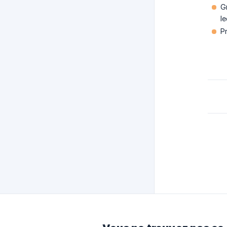
G
l
P