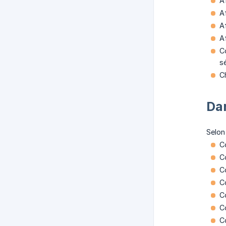
Af
A
Af
A
C
s
C
Da
Selon
C
C
C
C
Co
C
C