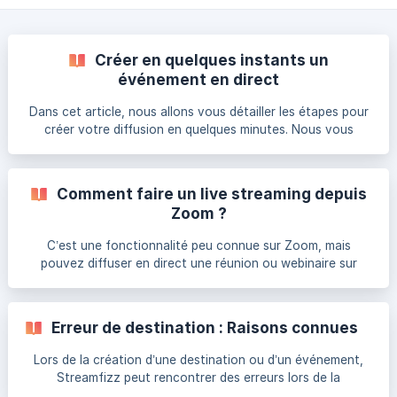
Créer en quelques instants un
événement en direct
Dans cet article, nous allons vous détailler les étapes pour
créer votre diffusion en quelques minutes. Nous vous
présenterons les éléments importants à renseigner et ceux
facultatif dépendant de vos propres choix de réalisation.
Démarrons de ce pas les étapes de votre direct. Étape 1 –
Comment faire un live streaming depuis
Créer un direct Dans Streamfizz, vous pouvez créer à deux
Zoom ?
endroits : Dans le bandeau général de Streamfizz, dans le
menu du bouton plus, vous pouvez directement Créer un
C’est une fonctionnalité peu connue sur Zoom, mais
direct. ![](https://storage
pouvez diffuser en direct une réunion ou webinaire sur
Streamfizz. Cette fonctionnalité doit être configurée par
l’administrateur de votre compte et il faut que celui-ci soit
configuré avant de commencer. Une fois cela fait, vous
Erreur de destination : Raisons connues
pouvez commencer à diffuser en un seul clic après le début
de votre webinaire. Dans cet article, nous allons détailler
Lors de la création d’une destination ou d’un événement,
comme effectuer cette procédure. Conditions préalables
Streamfizz peut rencontrer des erreurs lors de la
Streaming pour les réunions
connexion à vos destinations. Voici les principales raisons