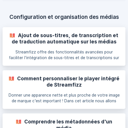
vidéos et les audios. Cette liste est susceptible d'évoluer
dans le temps et nous mettrons donc à jour cet article.
Formats vidéos pris en charge : MP4, M4V, AVI, MOV, WMV,
Configuration et organisation des médias
WEBM. **Formats audi
Ajout de sous-titres, de transcription et
de traduction automatique sur les médias
Streamfizz offre des fonctionnalités avancées pour
faciliter l'intégration de sous-titres et de transcriptions sur
vos contenus médias. L'ajout de sous-titres et la
transcription générée automatiquement sont des outils
essentiels pour rendre vos vidéos plus inclusives et
Comment personnaliser le player intégré
améliorer leur portée. Ces outils permettent d'améliorer
de Streamfizz
significativement l'accessibilité de votre contenu, d'élargir
votre audience avec des options multilingues, et de
Donner une apparence nette et plus proche de votre image
booster votre référencement sur les moteurs de recherche
de marque c'est important ! Dans cet article nous allons
voir comment personnaliser les options de votre player,
mais également son apparence. La personnalisation du
player peut se trouver à différents endroits. Ici nous
Comprendre les métadonnées d'un
traiterons de la personnalisation de votre player lors de
média