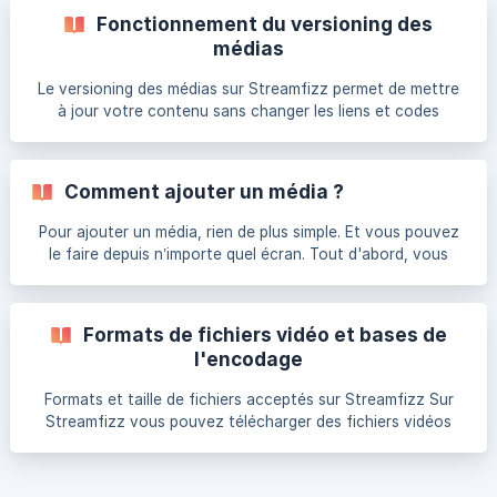
Fonctionnement du versioning des
médias
Le versioning des médias sur Streamfizz permet de mettre
à jour votre contenu sans changer les liens et codes
d'intégration utilisés. En plus de remplacer un média
existant, vous pouvez également demander une nouvelle
transcription automatique. Cet article explique comment
Comment ajouter un média ?
fonctionne cette fonctionnalité et comment vous pouvez
l'utiliser pour améliorer la gestion de vos médias. Remplacer
Pour ajouter un média, rien de plus simple. Et vous pouvez
une version de média Lorsque vous avez besoin de mettre
le faire depuis n’importe quel écran. Tout d'abord, vous
à jour un média, vous pouvez charger une nouvelle
pouvez cliquer sur le bouton + dans la barre en haut à
droite et envoyer un média Ou dirigez-vous dans la
bibliothèque de média. Sur cette page, apparait le bouton
Formats de fichiers vidéo et bases de
vert "Ajouter un média" dans la partie supérieure gauche de
l'encodage
l'interface. ![Bouton "Ajou
Formats et taille de fichiers acceptés sur Streamfizz Sur
Streamfizz vous pouvez télécharger des fichiers vidéos
jusqu'à 100Go, ce qui laisse une marge de manœuvre très
confortable pour quasiment tous les usages. Concernant
les formats vidéos pris en charge, voici une liste entre les