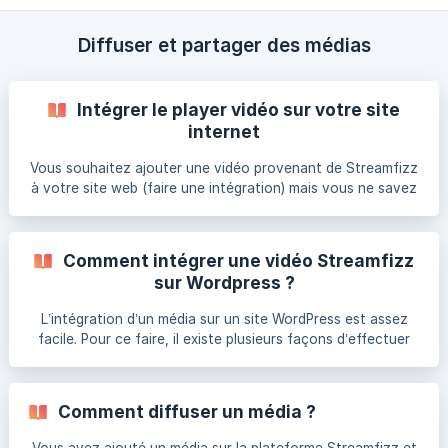
Diffuser et partager des médias
Intégrer le player vidéo sur votre site
internet
Vous souhaitez ajouter une vidéo provenant de Streamfizz
à votre site web (faire une intégration) mais vous ne savez
pas par où commencer ? Voici un guide rapide pour vous
aider dans la démarche. Mettre la vidéo sur votre site
internet est le meilleur moyen de faire passer votre
Comment intégrer une vidéo Streamfizz
message. Le fait de placer une vidéo sur votre site web
sur Wordpress ?
s’appelle une intégration, et dans ce guide, nous vous
montrerons comment bien faire les choses en utilisant un
L’intégration d’un média sur un site WordPress est assez
code d'intégration aussi appelé iframe,
facile. Pour ce faire, il existe plusieurs façons d’effectuer
cette opération : Tout d’abord, passez de “Visuel” à “Texte”
(sur les nouvelles versions de WordPress) / HTML (sur les
anciennes versions de WordPresse) comme dans l’exemple
Comment diffuser un média ?
ci-dessous : Collez maintenant votre code d’intégration
(embed) disponible sur chaque méd