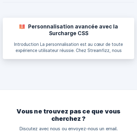
Personnalisation avancée avec la
Surcharge CSS
Introduction La personnalisation est au cœur de toute
expérience utilisateur réussie. Chez Streamfizz, nous
comprenons l'importance de vous donner les outils
nécessaires pour adapter votre contenu à votre image de
marque. C'est pourquoi nous avons intégré une fonction
de surcharge CSS, vous permettant de personnaliser
davantage l'apparence de vos pages de lecture pour les
médias de la bibliothèque, les lives et les playlists sur
Streamfizz. Qu'est-ce que la Surcharge CSS ? La surcharge
Vous ne trouvez pas ce que vous
cherchez ?
Discutez avec nous ou envoyez-nous un email.