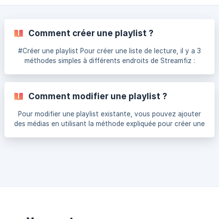
Comment créer une playlist ?
#Créer une playlist Pour créer une liste de lecture, il y a 3
méthodes simples à différents endroits de Streamfiz :
Méthode 1 - Depuis le menu général Depuis n'importe quel
écran, vous pouvez cliquer sur le bouton " + " dans la barre
en haut à droite et Créer une liste de lecture Méthode 2 -
Comment modifier une playlist ?
Depuis l'onglet général "Listes de lecture" Diri
Pour modifier une playlist existante, vous pouvez ajouter
des médias en utilisant la méthode expliquée pour créer une
liste de lecture dans cet article. Pour aller plus loin, rendez-
vous dans l'onglet général Liste de lecture du menu
principal de Streamfizz, puis cliquez sur la playlist que vous
souhaitez modifier. Une interface similaire à la gestion de
média s’ouvre et voici ce que vous pourrez faire. Dans
l’onglet “Paramètres”